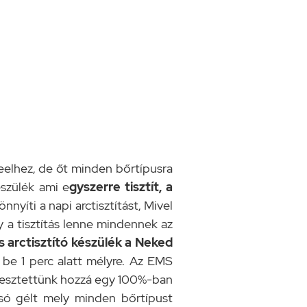
elhez, de őt minden bőrtípusra
észülék ami e
gyszerre tisztít, a
yíti a napi arctisztítást, Mivel
 a tisztítás lenne mindennek az
 arctisztító készülék a Neked
 be 1 perc alatt mélyre. Az EMS
Fejlesztettünk hozzá egy 100%-ban
só gélt mely minden bőrtípust