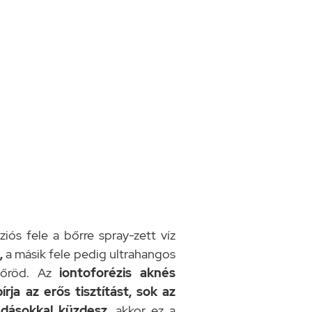
iós fele a bőrre spray-zett víz
,
a másik fele pedig ultrahangos
 bőröd. Az
iontoforézis aknés
ja az erős tisztítást, sok az
adásokkal küzdesz
, akkor ez a