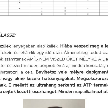
LASSZ:
szülék
lényegében alap kellék.
Hiába veszed meg a l
 felszín és lehámlik egy idő után. Átmenetileg tudod csa
ésnek számítanak AMÍG NEM VISZED ŐKET MÉLYRE. A
De
tel és ezért minden bőrproblémára, minden korosztályna
határozni a célt.
Bevihetsz vele mélyre depigmentá
k vagy akne kezelő hatóanyagokat. Megsokszorozo
ak. E mellett az ultrahang serkenti az ATP termelés
a sejtek közötti összhangot. Minden nap alkalmazhato