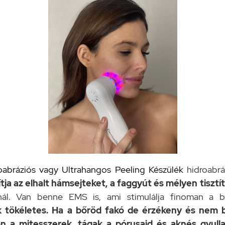
bráziós vagy Ultrahangos Peeling Készülék
hidroabráz
tja az elhalt hámsejteket, a faggyút és mélyen tisztít
onál. Van benne EMS is, ami stimulálja finoman a
tökéletes. Ha a bőröd fakó de érzékeny és nem bír
n a mitesszerek, tágak a pórusaid és aknés gyull