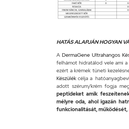
HATÁS ALAPJÁN HOGYAN VÁ
A
DermaGene Ultrahangos Ké
felhámot hidratálod vele ami a
ezért a krémek tüneti kezel
Készülék
célja a hatóanyagbevi
adott szérum/krém fogja meg
peptideket amik feszeítene
mélyre oda, ahol igazán hatn
funkcionalitását, működését, 