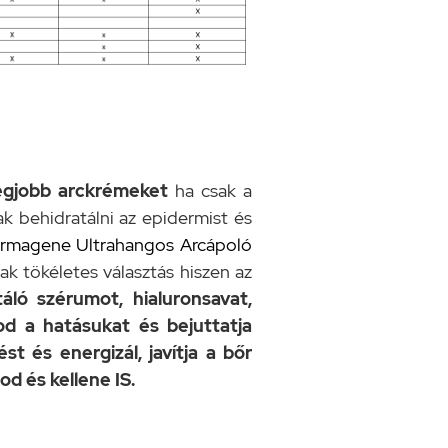
egjobb arckrémeket
ha csak a
k behidratálni az epidermist és
rmagene Ultrahangos Arcápoló
k tökéletes választás hiszen az
ló szérumot, hialuronsavat,
d a hatásukat és bejuttatja
t és energizál, javítja a bőr
d és kellene IS.