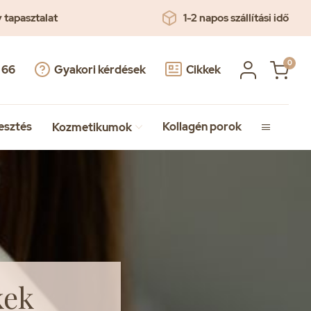
v tapasztalat
1-2 napos szállítási idő
0
 66
Gyakori kérdések
Cikkek
esztés
Kollagén porok
Kozmetikumok


kek