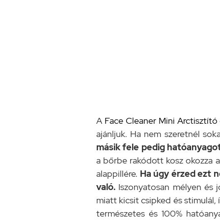
A
Face Cleaner Mini Arctisztít
ajánljuk. Ha nem szeretnél soka
másik fele pedig hatóanyagot 
a bőrbe rakódott kosz okozza a
alappillére.
Ha úgy érzed ezt n
való.
Iszonyatosan mélyen és jó
miatt kicsit csipked és stimulál
természetes és 100% hatóanya