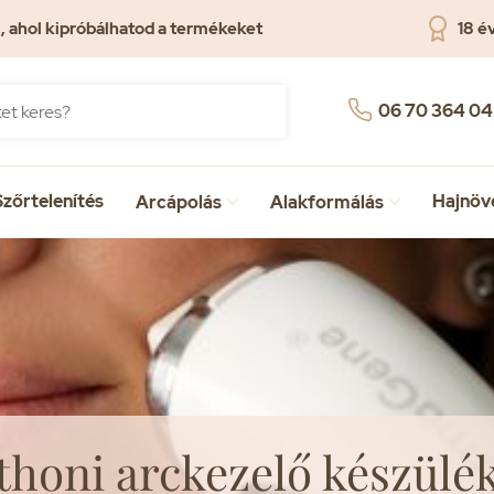
 ahol kipróbálhatod a termékeket
18 é
06 70 364 04
Szőrtelenítés
Hajnöv
Arcápolás
Alakformálás


thoni arckezelő készülé