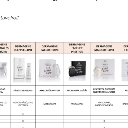
e
távolról!