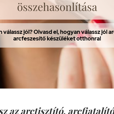
összehasonlítása
válassz jól? Olvasd el, hogyan válassz jól a
arcfeszesítő készüléket otthonra!
 az arctisztító, arcfiatalító