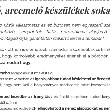
, arcemelő készülékek sok
 közül választhatsz és ez biztosan nem egyeszerű sz
önböző szempontok- hatás, bőrprobléma alapján.A 
 Magad rajta, garantáltan szakértő leszel a témában!
ások otthon is elérhetőek számodra, a kozmetikák és klin
l, hogy komolyabb eredményeket érjenek el a bőrödön
 számodra hogy:
esebb
arcápolási rutint alakíts ki
ért mint korábban és
igenis jobban tudod késleltetni az öreged
l, hogy nem kell a hagyományos módszerek miatt kozmetikába 
eted kezedbe az irányítást
és énidő keretében tudod kényezt
dőt szánni
szséges működéséről-
elhagyhatod a nehéz alapozókat és nem