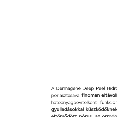
A
Dermagene Deep Peel Hidroa
porlasztásával
finoman eltávolí
hatóanyagbevitelként funkci
gyulladásokkal küszködőknek 
eltömődött pórus, az orrodo