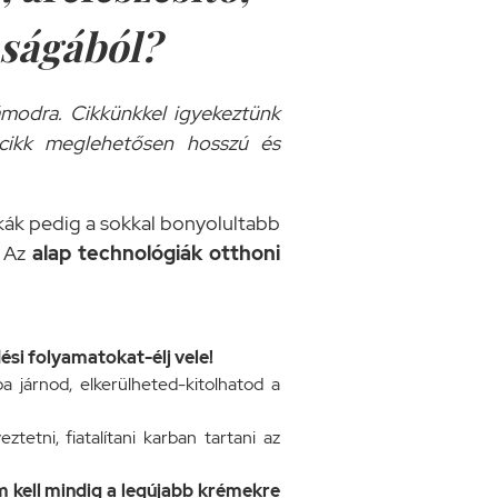
aságából?
ámodra. Cikkünkkel igyekeztünk
cikk meglehetősen hosszú és
ikák pedig a sokkal bonyolultabb
. Az
alap technológiák otthoni
ési folyamatokat-élj vele!
járnod, elkerülheted-kitolhatod a
etni, fiatalítani karban tartani az
 kell mindig a legújabb krémekre