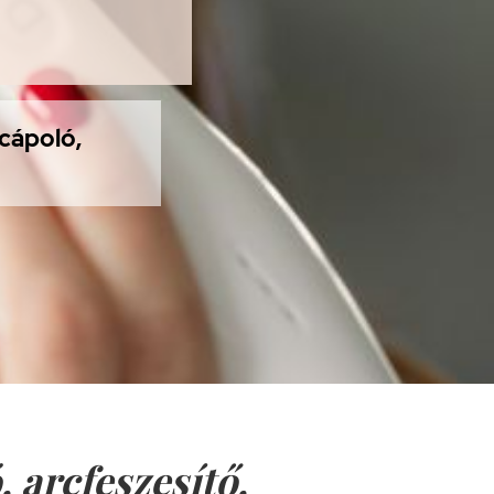
rcápoló,
, arcfeszesítő,