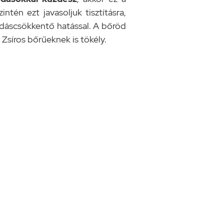
tén ezt javasoljuk tisztításra,
adáscsökkentő hatással. A bőröd
 Zsíros bőrűeknek is tökély.