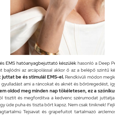
ó és EMS hatóanyagbejuttató készülék
hasonló a Deep Pe
t bajlódni az arcápolással akkor ő az a belépő szintű k
juttat be és stimulál EMS-el.
Rendkívüli módon megkönn
 gyulladást ami a ráncokat és aknét és bőröregedést, így
em oldod meg minden nap tökéletesen, ez a szónikus
l tisztít és megfordítva a kedvenc szérumodat juttatja
, így üde puha és tiszta bőrt kapsz. Nem csak tiniknek! 
gtartalmú Tejsavat és grapefuitot tartalmazó arclemo