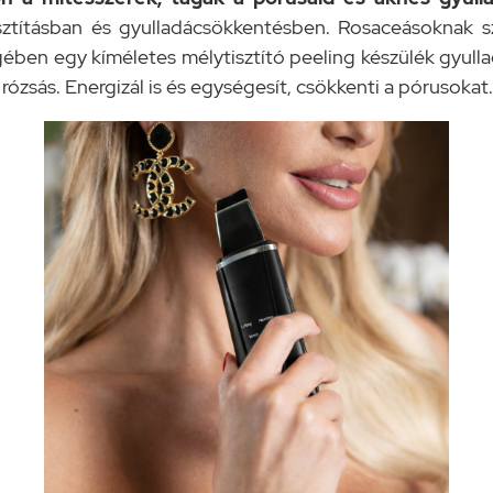
ztításban és gyulladácsökkentésben. Rosaceásoknak szin
ében egy kíméletes mélytisztító peeling készülék gyull
 rózsás. Energizál is és egységesít, csökkenti a pórusokat.