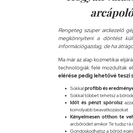
arcápoló
Rengeteg szuper arckezelő gép
megkönnyíteni a döntést kül
információgazdag, de ha átrágod
Ma már az alap kozmetikai eljár
technológiák felé mozdultak e
elérése pedig lehetővé teszi
Sokkal
profibb és eredmény
Sokkal többet tehetsz a bőröd
Időt és pénzt spórolsz
azza
komolyabb beavatkozásokat
Kényelmesen otthon te veh
arcbőrödet amikor Te tudsz rá i
Gondoskodhatsz a bőröd egé