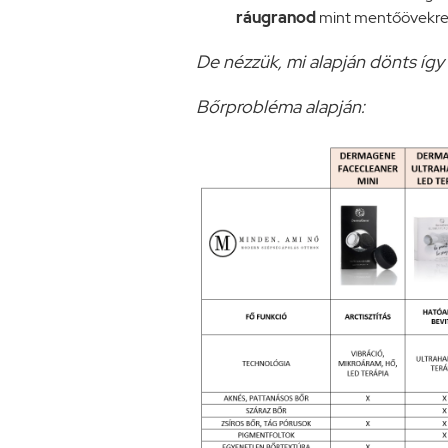
ráugranod
mint mentőövekr
De nézzük, mi alapján dönts így 
Bőrprobléma alapján: