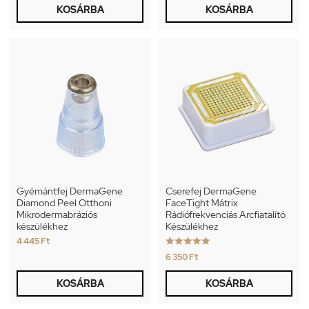
KOSÁRBA
KOSÁRBA
Gyémántfej DermaGene
Cserefej DermaGene
Diamond Peel Otthoni
FaceTight Mátrix
Mikrodermabráziós
Rádiófrekvenciás Arcfiatalító
készülékhez
Készülékhez





4 445 Ft
6 350 Ft
KOSÁRBA
KOSÁRBA