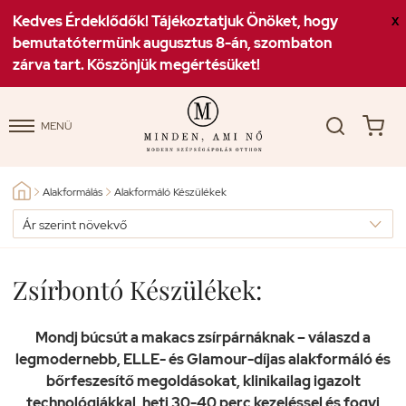
Kedves Érdeklődők! Tájékoztatjuk Önöket, hogy
X
bemutatótermünk augusztus 8-án, szombaton
zárva tart. Köszönjük megértésüket!
MENÜ
Alakformálás
Alakformáló Készülékek


Zsírbontó Készülékek:
Mondj búcsút a makacs zsírpárnáknak – válaszd a
legmodernebb, ELLE- és Glamour-díjas alakformáló és
bőrfeszesítő megoldásokat, klinikailag igazolt
technológiákkal, heti 30-40 perc kezeléssel és fogyj