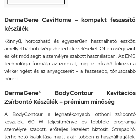
DermaGene CaviHome – kompakt feszesítő
készülék
Könnyű, hordozható és egyszerűen használható eszköz,
amellyel bárhol elvégezheted a kezeléseket. Öt erősségi szint
és két mód segít a személyre szabott használatban. Az EMS
technológia formálja az izmokat, míg az infrahő fokozza a
vérkeringést és az anyagcserét – a feszesebb, tónusosabb
bőrért.
DermaGene® BodyContour Kavitációs
Zsírbontó Készülék – prémium minőség
A BodyContour a leghatékonyabb otthoni zsírbontó
készülék: 60 W teljesítménye és többféle programja
személyre szabott, erőteljes kezelést biztosít. Strapabíró,
terhelhető kialakítása miatt akár többen is használhatjátok,