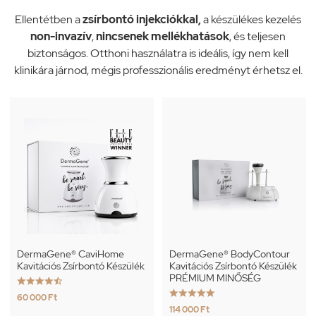
Ellentétben a
zsírbontó injekciókkal,
a készülékes kezelés
non-invazív
,
nincsenek mellékhatások
, és teljesen
biztonságos. Otthoni használatra is ideális, így nem kell
klinikára járnod, mégis professzionális eredményt érhetsz el.
DermaGene® CaviHome
DermaGene® BodyContour
Kavitációs Zsírbontó Készülék
Kavitációs Zsírbontó Készülék
PRÉMIUM MINŐSÉG










60 000 Ft
114 000 Ft