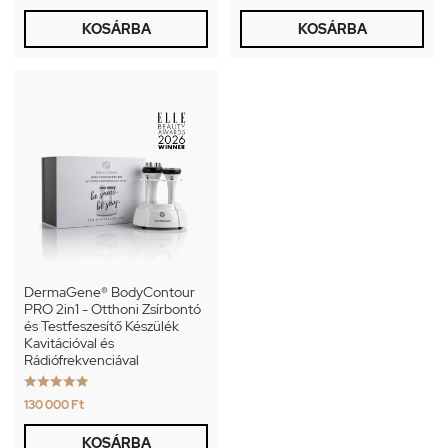
KOSÁRBA
KOSÁRBA
DermaGene® BodyContour
PRO 2in1 - Otthoni Zsírbontó
és Testfeszesítő Készülék
Kavitációval és
Rádiófrekvenciával





130 000 Ft
KOSÁRBA