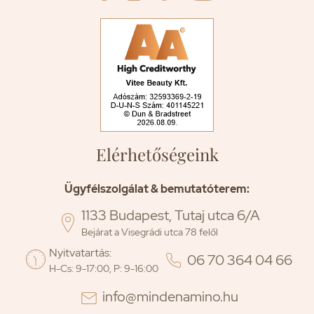
Elérhetőségeink
Ügyfélszolgálat & bemutatóterem:
1133 Budapest, Tutaj utca 6/A

Bejárat a Visegrádi utca 78 felől
Nyitvatartás:

06 70 364 04 66
H-Cs: 9-17:00, P: 9-16:00
info@mindenamino.hu