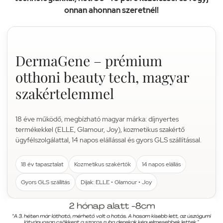
onnan ahonnan szeretnél!
DermaGene – prémium
otthoni beauty tech, magyar
szakértelemmel
18 éve működő, megbízható magyar márka: díjnyertes
termékekkel (ELLE, Glamour, Joy), kozmetikus szakértő
ügyfélszolgálattal, 14 napos elállással és gyors GLS szállítással.
18 év tapasztalat
Kozmetikus szakértők
14 napos elállás
Gyors GLS szállítás
Díjak: ELLE • Glamour • Joy