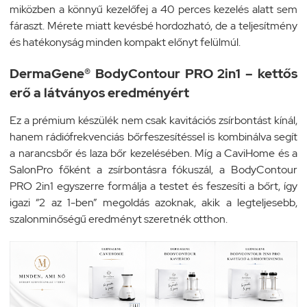
miközben a könnyű kezelőfej a 40 perces kezelés alatt sem
fáraszt. Mérete miatt kevésbé hordozható, de a teljesítmény
és hatékonyság minden kompakt előnyt felülmúl.
DermaGene® BodyContour PRO 2in1 – kettős
erő a látványos eredményért
Ez a prémium készülék nem csak kavitációs zsírbontást kínál,
hanem rádiófrekvenciás bőrfeszesítéssel is kombinálva segít
a narancsbőr és laza bőr kezelésében. Míg a CaviHome és a
SalonPro főként a zsírbontásra fókuszál, a BodyContour
PRO 2in1 egyszerre formálja a testet és feszesíti a bőrt, így
igazi “2 az 1-ben” megoldás azoknak, akik a legteljesebb,
szalonminőségű eredményt szeretnék otthon.