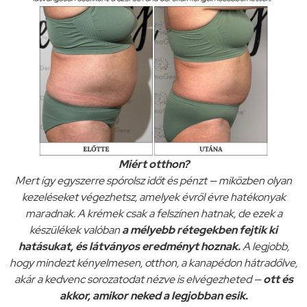
Miért otthon?
Mert így egyszerre spórolsz időt és pénzt — miközben olyan
kezeléseket végezhetsz, amelyek évről évre hatékonyak
maradnak. A krémek csak a felszínen hatnak, de ezek a
készülékek valóban
a mélyebb rétegekben fejtik ki
hatásukat, és látványos eredményt hoznak.
A legjobb,
hogy mindezt kényelmesen, otthon, a kanapédon hátradőlve,
akár a kedvenc sorozatodat nézve is elvégezheted —
ott és
akkor, amikor neked a legjobban esik.