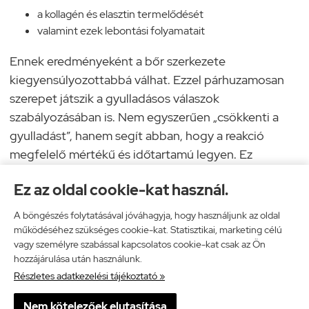
a kollagén és elasztin termelődését
valamint ezek lebontási folyamatait
Ennek eredményeként a bőr szerkezete
kiegyensúlyozottabbá válhat. Ezzel párhuzamosan
szerepet játszik a gyulladásos válaszok
szabályozásában is. Nem egyszerűen „csökkenti a
gyulladást”, hanem segít abban, hogy a reakció
megfelelő mértékű és időtartamú legyen. Ez
különösen fontos irritáció, érzékenység vagy külső
Ez az oldal cookie-kat használ.
terhelés után.
A böngészés folytatásával jóváhagyja, hogy használjunk az oldal
működéséhez szükséges cookie-kat. Statisztikai, marketing célú
vagy személyre szabással kapcsolatos cookie-kat csak az Ön
hozzájárulása után használunk.
Részletes adatkezelési tájékoztató »
Nem kötelezőek elutasítása