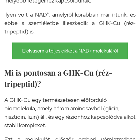
mélyebb rétegeihez kapcsolódnak.
Ilyen volt a NAD⁺, amelyről korábban már írtunk, és
ebbe a szemléletbe illeszkedik a GHK-Cu (réz-
tripeptid) is.
Elolvasom a teljes cikket a NAD+ molekuláról
Mi is pontosan a GHK-Cu (réz-
tripeptid)?
A GHK-Cu egy természetesen előforduló
biomolekula, amely három aminosavból (glicin,
hisztidin, lizin) áll, és egy rézionhoz kapcsolódva alkot
stabil komplexet.
Ezt a molekulát először emberi vérplazmában