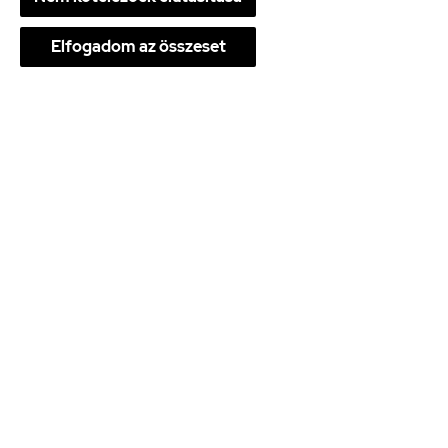
Elfogadom az összeset
Védelem és regeneráció egyszerre
A GHK-Cu egyik kevésbé ismert tulajdonsága, hogy
nem csak épít, hanem véd is.
Képes:
csökkenteni a szabadgyök-képződést
támogatni a szervezet antioxidáns rendszereit
bizonyos fémionok megkötésével mérsékelni az
oxidatív károsodást