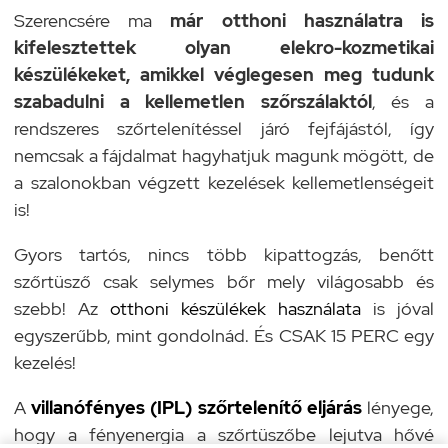
Szerencsére ma
már otthoni használatra is
kifelesztettek olyan elekro-kozmetikai
készülékeket, amikkel véglegesen meg tudunk
szabadulni a kellemetlen szőrszálaktól
, és a
rendszeres szőrtelenítéssel járó fejfájástól, így
nemcsak a fájdalmat hagyhatjuk magunk mögött, de
a szalonokban végzett kezelések kellemetlenségeit
is!
Gyors tartós, nincs több kipattogzás, benőtt
szőrtüsző csak selymes bőr mely világosabb és
szebb! Az
otthoni készülékek használata
is jóval
egyszerűbb, mint gondolnád. És CSAK 15 PERC egy
kezelés!
A
villanófényes (IPL) szőrtelenítő eljárás
lényege,
hogy a fényenergia a szőrtüszőbe lejutva hővé