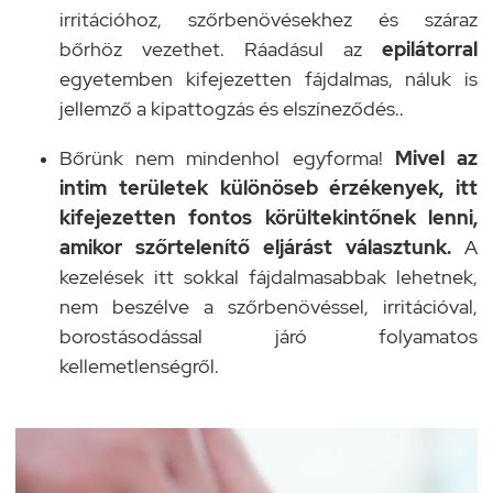
irritációhoz, szőrbenövésekhez és száraz
bőrhöz vezethet. Ráadásul az
epilátorral
egyetemben kifejezetten fájdalmas, náluk is
jellemző a kipattogzás és elszíneződés..
Bőrünk nem mindenhol egyforma!
Mivel az
intim területek különöseb érzékenyek, itt
kifejezetten fontos körültekintőnek lenni,
amikor szőrtelenítő eljárást választunk.
A
kezelések itt sokkal fájdalmasabbak lehetnek,
nem beszélve a szőrbenövéssel, irritációval,
borostásodással járó folyamatos
kellemetlenségről.