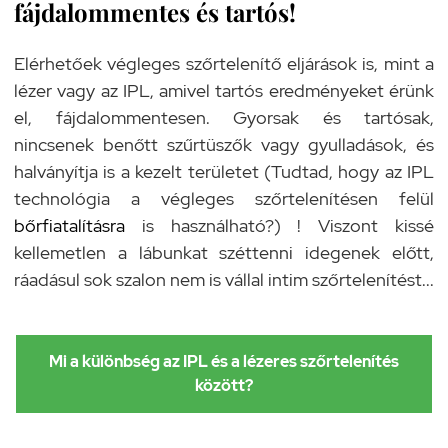
fájdalommentes és tartós!
Elérhetőek végleges szőrtelenítő eljárások is, mint a
lézer vagy az IPL, amivel tartós eredményeket érünk
el, fájdalommentesen. Gyorsak és tartósak,
nincsenek benőtt szűrtüszők vagy gyulladások, és
halványítja is a kezelt területet (Tudtad, hogy az IPL
technológia a végleges szőrtelenítésen felül
bőrfiatalításra
is használható?) ! Viszont kissé
kellemetlen a lábunkat széttenni idegenek előtt,
ráadásul sok szalon nem is vállal intim szőrtelenítést...
Mi a különbség az IPL és a lézeres szőrtelenítés
között?