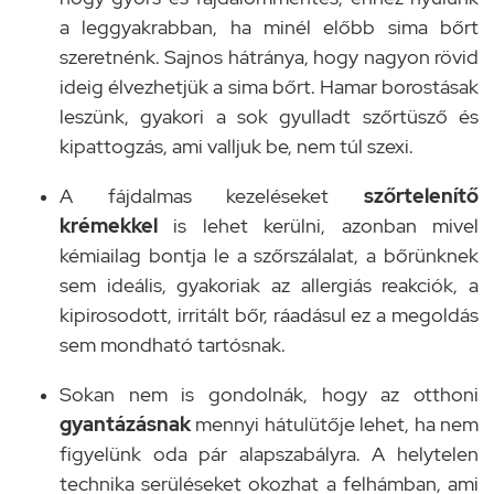
a leggyakrabban, ha minél előbb sima bőrt
szeretnénk. Sajnos hátránya, hogy nagyon rövid
ideig élvezhetjük a sima bőrt. Hamar borostásak
leszünk, gyakori a sok gyulladt szőrtüsző és
kipattogzás, ami valljuk be, nem túl szexi.
A fájdalmas kezeléseket
szőrtelenítő
krémekkel
is lehet kerülni, azonban mivel
kémiailag bontja le a szőrszálalat, a bőrünknek
sem ideális, gyakoriak az allergiás reakciók, a
kipirosodott, irritált bőr, ráadásul ez a megoldás
sem mondható tartósnak.
Sokan nem is gondolnák, hogy az otthoni
gyantázásnak
mennyi hátulütője lehet, ha nem
figyelünk oda pár alapszabályra. A helytelen
technika serüléseket okozhat a felhámban, ami