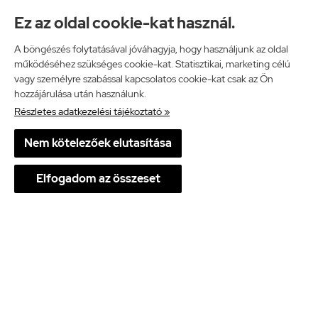
alakul, és roncsolja a növekedési fázisban lévő
Ez az oldal cookie-kat használ.
szőrszálakat, amik a kezelések során fokozatosan
gyengülnek, majd kihullanak. Amint minden
A böngészés folytatásával jóváhagyja, hogy használjunk az oldal
működéséhez szükséges cookie-kat. Statisztikai, marketing célú
növekedési fázisban lévő szőrszálat lekezeltünk a
vagy személyre szabással kapcsolatos cookie-kat csak az Ön
szőrtüsző nem fog újakat termelni.
hozzájárulása után használunk.
Részletes adatkezelési tájékoztató »
Nem kötelezőek elutasítása
Elfogadom az összeset
Milyen előnyei vannak az
otthoni IPL
szőrtelenítésnek
?