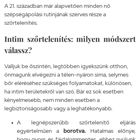
A 21. században már alapvetően minden nő
szépségápolási rutinjának szerves része a
szőrtelenítés.
Intim szőrtelenítés: milyen módszert
válassz?
Valljuk be őszintén, legtöbben igyekszünk otthon,
önmagunk elvégezni a télen-nyáron sima, selymes
bőr eléréséhez szükséges folyamatokat, különösen,
ha intim területekről van szó. Bár ez sok esetben
kényelmesebb, nem minden esetben a
legbiztonságosabb vagy a leghatékonyabb.
A legnépszerűbb szőrtelenítő eljárás
egyértelműen a
borotva.
Hatalmas előnye,
hogy gyors és fájdalommentes, ehhez nyúlunk